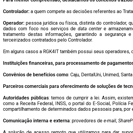
Controlador:
a quem compete as decisões referentes ao Tratam
Operador:
pessoa jurídica ou física, distinta do controlador
dados com foco nos serviços de
data center
e armazename
tratamento destas informações, garantindo a segurança e
terceirizados contratados pelo Controlador.
Em alguns casos a RGK4IT também possui seus operadores, c
Instituições financeiras, para processamento de pagamentos
Convênios de benefícios como
: Caju, DentalUni, Unimed, Sant
Parceiros comerciais para oferecimento de soluções de tecn
Autoridades públicas
: temos de cumprir a lei. Assim, exis
como a Receita Federal, INSS, o portal do E-Social, Polícia Fe
compartilhamento de determinados dados pessoais para, por e
Comunicação interna e externa
: provedores de
e-mail
,
ShareP
A solução de acesso remoto que utilizamos para dar supo