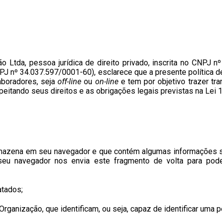
o Ltda, pessoa jurídica de direito privado, inscrita no CNPJ 
CNPJ nº 34.037.597/0001-60),
esclarece que a presente política d
aboradores, seja
off-line
ou
on-line
e tem
por objetivo trazer tr
eitando seus direitos e as obrigações legais previstas na Lei
mazena em seu navegador e que contém algumas informações s
 seu navegador nos envia este fragmento de volta para pod
atados;
rganização, que identificam, ou seja, capaz de identificar uma p