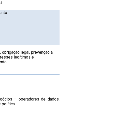
os
ento
, obrigação legal, prevenção à
eresses legítimos e
ento
egócios – operadores de dados,
política.